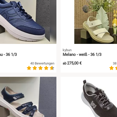
kybun
u - 36 1/3
Melano - weiß - 36 1/3
275,00 €
40 Bewertungen
ab
38