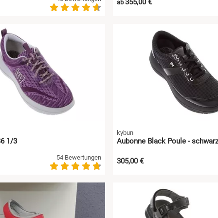
355,00 €
ab
kybun
 36 1/3
Aubonne Black Poule - schwarz 
54 Bewertungen
305,00 €