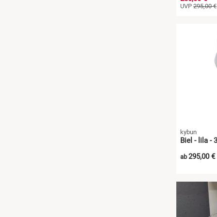
UVP
295,00 €
kybun
Biel - lila -
295,00 €
ab