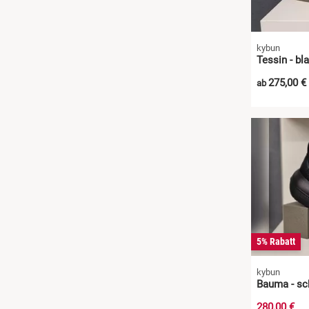
kybun
Tessin - bla
275,00 €
ab
5% Rabatt
kybun
Bauma - sc
280,00 €