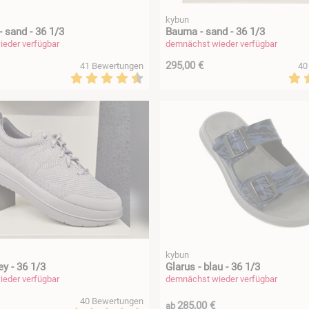
kybun
 sand - 36 1/3
Bauma - sand - 36 1/3
eder verfügbar
demnächst wieder verfügbar
295,00 €
41 Bewertungen
40
kybun
y - 36 1/3
Glarus - blau - 36 1/3
eder verfügbar
demnächst wieder verfügbar
40 Bewertungen
285,00 €
ab