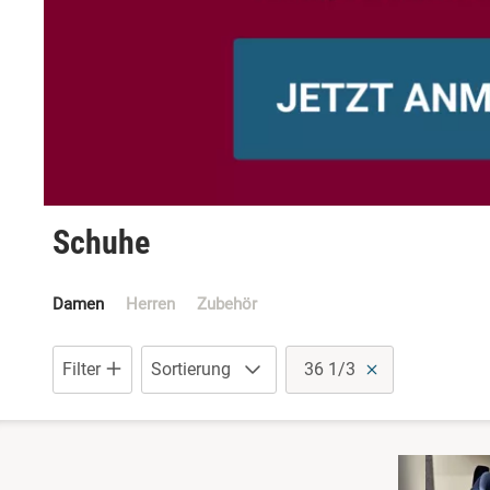
Schuhe mit Klettverschluss
Sneaker
Stiefel
Wanderschuhe
Schuhe
Damen
Herren
Zubehör
Filter
Sortierung
36 1/3