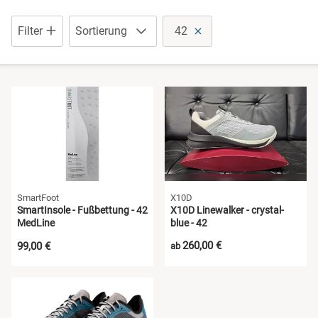
Sandalen
Pantoletten
Filter
Sortierung
42
Schuhe mit Klettverschluss
Sandalen
Sneaker
Schuhe mit Klettverschluss
Stiefel
Sneaker
Wanderschuhe
Wanderschuhe
SmartFoot
X10D
SmartInsole - Fußbettung - 42
X10D Linewalker - crystal-
MedLine
blue - 42
260,00 €
99,00 €
ab