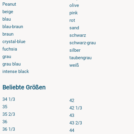
Peanut
olive
beige
pink
blau
rot
blau-braun
sand
braun
schwarz
crystal-blue
schwarz-grau
fuchsia
silber
grau
taubengrau
grau blau
weiß
intense black
Beliebte Größen
34 1/3
42
35
42 1/3
35 2/3
43
36
43 2/3
36 1/3
44