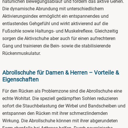
natürlichen Bewegungsablauf und fördern das aktive Gehen.
Die dynamische Abrundung mit unterschiedlichem
3.
Gesunde Schuhe mit Fußbett für gesunde Füße
Aktivierungsindex ermöglicht ein entspannendes und
4.
Schweizer Gesundheitsschuhe – das sind die Top-
entlastendes Gehgefühl und wirkt aktivierend auf die
Marken
Fußsohle sowie Haltungs- und Muskelreflexe. Gleichzeitig
sorgen die Aktivschuhe aber auch für einen aufrechteren
5.
Gesundheitsschuhe für Damen & Herren – diese
Gang und trainieren die Bein- sowie die stabilisierende
Modelle haben wir im Angebot
Rückenmuskulatur.
6.
Gesundheitsschuhe nach Maß – in verschiedenen
Größen und Weiten
Abrollschuhe für Damen & Herren – Vorteile &
Eigenschaften
7.
Gesundheitsschuhe online bestellen bei gesundheit-
schuhe.de
Für den Rücken als Problemzone sind die Abrollschuhe eine
echte Wohltat. Die speziell gedämpften Sohlen reduzieren
sofort die Stauchbelastung der Wirbel und Bandscheiben und
entspannen den Rücken mit ihrer schmerzlindernden
Wirkung. Die Abrollschuhe können mit ihrer abgerundeten