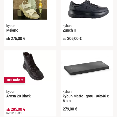
kybun
kybun
Melano
Zürich II
275,00 €
305,00 €
ab
ab
10% Rabatt
kybun
kybun
Arosa 20 Black
kybun Matte - grau - 96x46 x
6 cm
279,00 €
285,00 €
ab
UVP
315,00 €