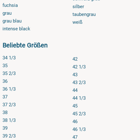
fuchsia
silber
grau
taubengrau
grau blau
weiß
intense black
Beliebte Größen
34 1/3
42
35
42 1/3
35 2/3
43
36
43 2/3
36 1/3
44
37
44 1/3
37 2/3
45
38
45 2/3
38 1/3
46
39
46 1/3
39 2/3
47