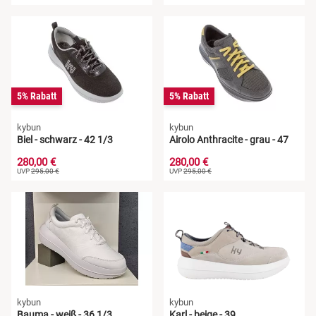
5% Rabatt
5% Rabatt
kybun
kybun
Biel - schwarz - 42 1/3
Airolo Anthracite - grau - 47
280,00 €
280,00 €
UVP
295,00 €
UVP
295,00 €
kybun
kybun
Bauma - weiß - 36 1/3
Karl - beige - 39