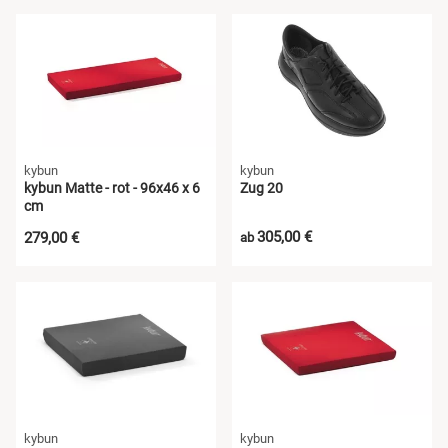
kybun
kybun
kybun Matte - rot - 96x46 x 6
Zug 20
cm
305,00 €
279,00 €
ab
kybun
kybun