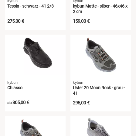
kybun
kybun
Tessin - schwarz - 41 2/3
kybun Matte - silber - 46x46 x
2 cm
275,00 €
159,00 €
kybun
kybun
Chiasso
Uster 20 Moon Rock - grau -
41
305,00 €
295,00 €
ab