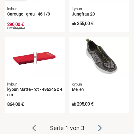
kybun
kybun
Carouge - grau - 46 1/3
Jungfrau 20
355,00 €
ab
290,00 €
UVP
305,00 €
kybun
kybun
kybun Matte - rot - 496x46 x 4
Meilen
cm
295,00 €
864,00 €
ab
Seite 1 von 3