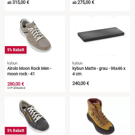
315,00 €
275,00 €
ab
ab
5% Rabatt
kybun
kybun
Airolo Moon Rock Men -
kybun Matte - grau - 96x46 x
moon rock - 41
4 cm
240,00 €
280,00 €
UVP
295,00 €
5% Rabatt