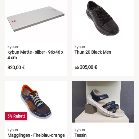
kybun
kybun
kybun Matte - silber - 96x46 x
Thun 20 Black Men
4 cm
305,00 €
320,00 €
ab
5% Rabatt
kybun
kybun
Magglingen - Fire blau-orange
Tessin