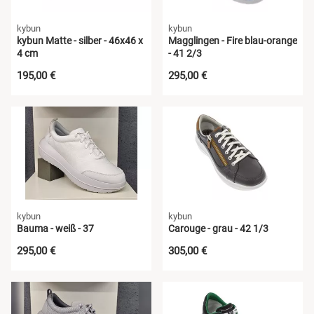
kybun
kybun
kybun Matte - silber - 46x46 x
Magglingen - Fire blau-orange
4 cm
- 41 2/3
195,00 €
295,00 €
kybun
kybun
Bauma - weiß - 37
Carouge - grau - 42 1/3
295,00 €
305,00 €