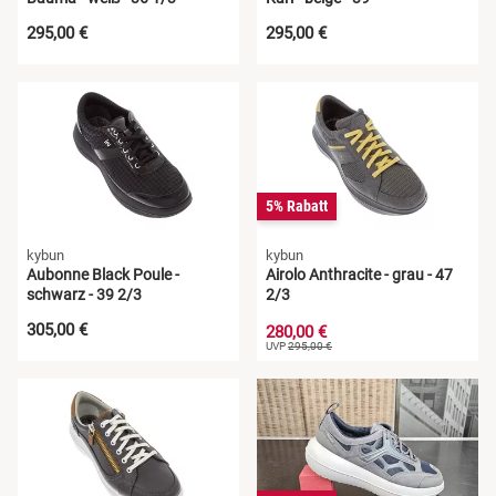
295,00 €
295,00 €
5% Rabatt
kybun
kybun
Aubonne Black Poule -
Airolo Anthracite - grau - 47
schwarz - 39 2/3
2/3
305,00 €
280,00 €
UVP
295,00 €