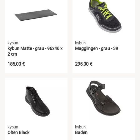
kybun
kybun
kybun Matte - grau - 96x46 x
Magglingen - grau - 39
2 cm
185,00 €
295,00 €
kybun
kybun
Olten Black
Baden