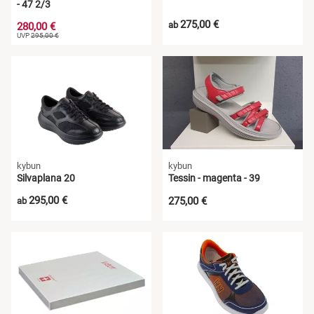
- 47 2/3
275,00 €
ab
280,00 €
UVP
295,00 €
kybun
kybun
Silvaplana 20
Tessin - magenta - 39
295,00 €
275,00 €
ab