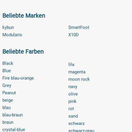
Beliebte Marken
kybun
SmartFoot
Modularis
X10D
Beliebte Farben
Black
lila
Blue
magenta
Fire blau-orange
moon rock
Grey
navy
Peanut
olive
beige
pink
blau
rot
blau-braun
sand
braun
schwarz
crystal-blue
schwarz-grau