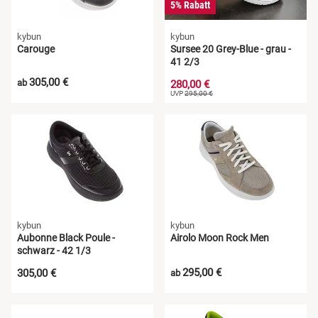
5% Rabatt
kybun
kybun
Carouge
Sursee 20 Grey-Blue - grau -
41 2/3
305,00 €
ab
280,00 €
UVP
295,00 €
kybun
kybun
Aubonne Black Poule -
Airolo Moon Rock Men
schwarz - 42 1/3
295,00 €
305,00 €
ab