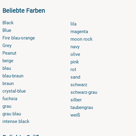
Beliebte Farben
Black
lila
Blue
magenta
Fire blau-orange
moon rock
Grey
navy
Peanut
olive
beige
pink
blau
rot
blau-braun
sand
braun
schwarz
crystal-blue
schwarz-grau
fuchsia
silber
grau
taubengrau
grau blau
weiß
intense black