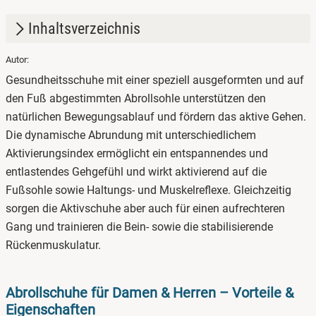
Inhaltsverzeichnis
Autor:
1.
Abrollschuhe für Damen & Herren – Vorteile &
Gesundheitsschuhe mit einer speziell ausgeformten und auf
Eigenschaften
den Fuß abgestimmten Abrollsohle unterstützen den
2.
Gesunde Schuhe für langes Stehen kaufen
natürlichen Bewegungsablauf und fördern das aktive Gehen.
Die dynamische Abrundung mit unterschiedlichem
3.
Gesunde Schuhe mit Fußbett für gesunde Füße
Aktivierungsindex ermöglicht ein entspannendes und
4.
Schweizer Gesundheitsschuhe – das sind die Top-
entlastendes Gehgefühl und wirkt aktivierend auf die
Marken
Fußsohle sowie Haltungs- und Muskelreflexe. Gleichzeitig
sorgen die Aktivschuhe aber auch für einen aufrechteren
5.
Gesundheitsschuhe für Damen & Herren – diese
Gang und trainieren die Bein- sowie die stabilisierende
Modelle haben wir im Angebot
Rückenmuskulatur.
6.
Gesundheitsschuhe nach Maß – in verschiedenen
Größen und Weiten
Abrollschuhe für Damen & Herren – Vorteile &
Eigenschaften
7.
Gesundheitsschuhe online bestellen bei gesundheit-