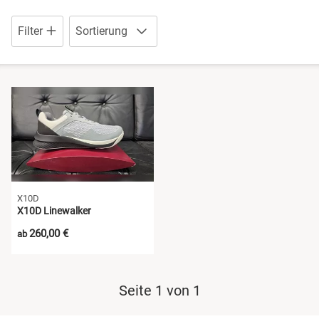
Sandalen
Pantoletten
Filter
Sortierung
Schuhe mit Klettverschluss
Sandalen
Sneaker
Schuhe mit Klettverschluss
Stiefel
Sneaker
Wanderschuhe
Wanderschuhe
X10D
X10D Linewalker
260,00 €
ab
Seite 1 von 1