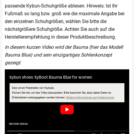
passende Kybun-Schuhgröße ablesen. Hinweis: Ist Ihr
Fußmaß so lang bzw. groß wie die maximale Angabe bei
den einzelnen Schuhgrößen, wählen Sie bitte die
nächstgrößere Schuhgröße. Achten Sie auch auf die
Herstellerempfehlung in dieser Produktbeschreibung.
In diesem kurzen Video wird der Bauma (hier das Modell
Bauma Blue) und sein einzigartiges Sohlenkonzept
gezeigt:
kybun shoes: kyBoot Bauma Blue for women
Dies ist ein Platzhalter von Youtube.
Klicken Sie hier, um das Video abzuspielen.
Bitte beachten Sie, dass dabei Daten an
öffnet in neuem 
Drittanbieter weitergegeben werden können.
Weitere Informationen zum Datenschutz