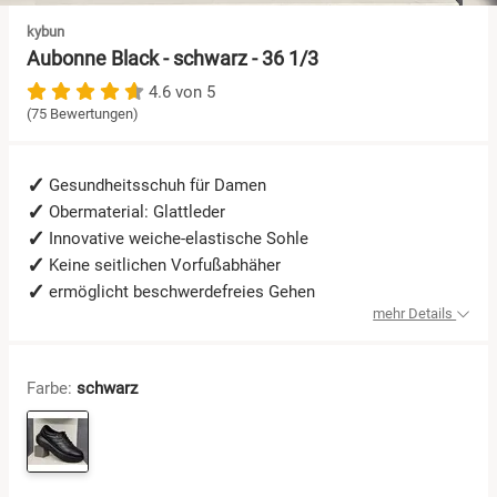
kybun
Sandalen
Aubonne Black - schwarz - 36 1/3
4.6 von 5
Schuhe mit Klettverschluss
(75 Bewertungen)
Sneaker
Gesundheitsschuh für Damen
Obermaterial: Glattleder
Wanderschuhe
Innovative weiche-elastische Sohle
Keine seitlichen Vorfußabhäher
ermöglicht beschwerdefreies Gehen
mehr Details
Farbe:
schwarz