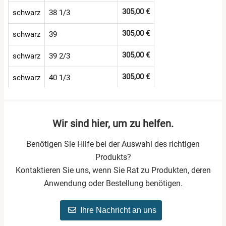
305,00 €
schwarz
38 1/3
305,00 €
schwarz
39
305,00 €
schwarz
39 2/3
305,00 €
schwarz
40 1/3
305,00 €
schwarz
41
305,00 €
schwarz
41 2/3
Wir sind hier, um zu helfen.
305,00 €
schwarz
42 1/3
Benötigen Sie Hilfe bei der Auswahl des richtigen
Produkts?
305,00 €
schwarz
43
Kontaktieren Sie uns, wenn Sie Rat zu Produkten, deren
Anwendung oder Bestellung benötigen.
Ihre Nachricht an uns