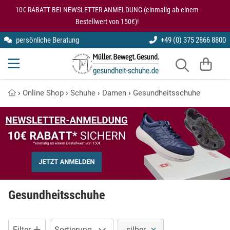
Zum Hauptinhalt springen
4 Produkte auf dieser Seite
10€ RABATT BEI NEWSLETTER ANMELDUNG (einmalig ab einem
Bestellwert von 150€)!
persönliche Beratung
+49 (0) 375 2866 8800
kybun
Gesundheitsschuhe für den Rücken
Einlegesohlen
Modularis
Knie entlastende Schuhe
Sitzkissen
›
Online Shop
›
Schuhe
›
Damen
›
Gesundheitsschuhe
SmartFoot
Kybun Matte im Test
Stehmatten
X10D
Kybun Schuhe bei Kniearthrose
Kybun Schuhe im Test
Schuhe bei Fersensporn
Gesundheitsschuhe
Übungen auf der kybun Matte
Filter
Sortierung
silber