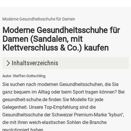
Moderne Gesundheitsschuhe für Damen
Moderne Gesundheitsschuhe für
Damen (Sandalen, mit
Klettverschluss & Co.) kaufen
Inhaltsverzeichnis
Autor: Steffen Gottschling
1.
Was sind Gesundheitsschuhe?
Sie suchen nach modernen Gesundheitsschuhen, die Sie
2.
Gesundheitsschuhe für Damen kaufen
ganz bequem im Alltag oder beim Sport tragen können? Bei
gesundheit-schuhe.de finden Sie Modelle für jede
3.
Gesundheitsschuhe im Angebot
Gelegenheit. Unsere Top-Empfehlung sind die
Gesundheitsschuhe der Schweizer Premium-Marke "kybun",
die mit ihren weich-elastischen Sohlen die Branche
revolutioniert haben.