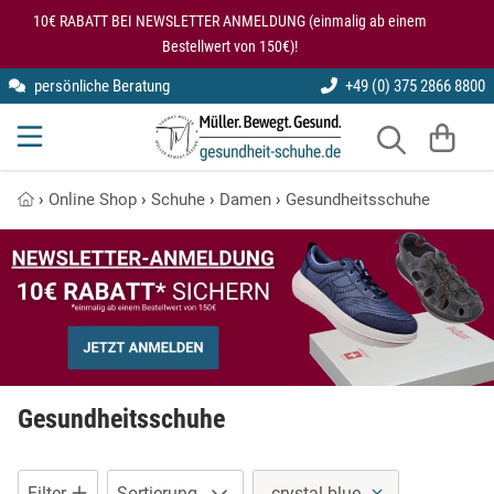
10€ RABATT BEI NEWSLETTER ANMELDUNG (einmalig ab einem
Bestellwert von 150€)!
persönliche Beratung
+49 (0) 375 2866 8800
kybun
Gesundheitsschuhe für den Rücken
Arbeitsschuhe
Modularis
Knie entlastende Schuhe
Gesundheitsschuhe
›
Online Shop
›
Schuhe
›
Damen
›
Gesundheitsschuhe
SmartFoot
Kybun Matte im Test
Halbschuhe
X10D
Kybun Schuhe bei Kniearthrose
Hausschuhe
Kybun Schuhe im Test
Laufschuhe
Schuhe bei Fersensporn
Lederschuhe
Gesundheitsschuhe
Übungen auf der kybun Matte
Luftkissenschuhe
Filter
Sortierung
crystal-blue