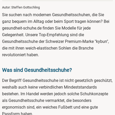
Autor: Steffen Gottschling
1.
Was sind Gesundheitsschuhe?
Sie suchen nach modernen Gesundheitsschuhen, die Sie
2.
Gesundheitsschuhe für Damen kaufen
ganz bequem im Alltag oder beim Sport tragen können? Bei
gesundheit-schuhe.de finden Sie Modelle für jede
3.
Gesundheitsschuhe im Angebot
Gelegenheit. Unsere Top-Empfehlung sind die
Gesundheitsschuhe der Schweizer Premium-Marke "kybun",
die mit ihren weich-elastischen Sohlen die Branche
revolutioniert haben.
Was sind Gesundheitsschuhe?
Der Begriff Gesundheitsschuhe ist nicht gesetzlich geschützt,
weshalb auch keine verbindlichen Mindeststandards
bestehen. Im Handel werden jedoch solche Schuhkonzepte
als Gesundheitsschuhe vermarktet, die besonders
ergonomisch sind, ein weiches Fußbett und eine gute
Passform haben.