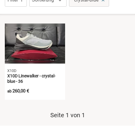
Pantoletten
Sandalen
Schuhe mit Klettverschluss
Sneaker
X10D
X10D Linewalker - crystal-
Wanderschuhe
blue - 36
260,00 €
ab
Seite 1 von 1