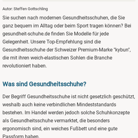
Autor: Steffen Gottschling
1.
Was sind Gesundheitsschuhe?
Sie suchen nach modernen Gesundheitsschuhen, die Sie
2.
Gesundheitsschuhe für Damen kaufen
ganz bequem im Alltag oder beim Sport tragen können? Bei
gesundheit-schuhe.de finden Sie Modelle für jede
3.
Gesundheitsschuhe im Angebot
Gelegenheit. Unsere Top-Empfehlung sind die
Gesundheitsschuhe der Schweizer Premium-Marke "kybun",
die mit ihren weich-elastischen Sohlen die Branche
revolutioniert haben.
Was sind Gesundheitsschuhe?
Der Begriff Gesundheitsschuhe ist nicht gesetzlich geschützt,
weshalb auch keine verbindlichen Mindeststandards
bestehen. Im Handel werden jedoch solche Schuhkonzepte
als Gesundheitsschuhe vermarktet, die besonders
ergonomisch sind, ein weiches Fußbett und eine gute
Passform haben.