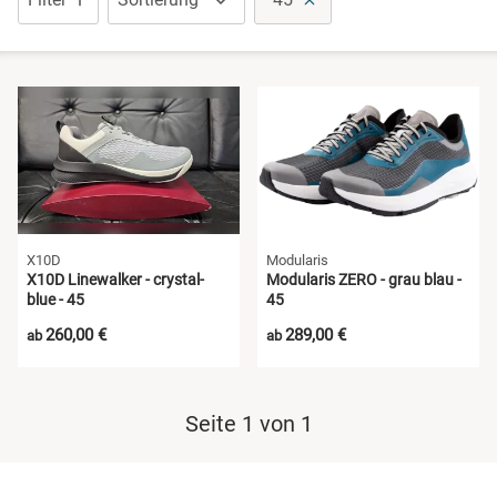
Sandalen
Schuhe mit Klettverschluss
Sneaker
Wanderschuhe
X10D
Modularis
X10D Linewalker - crystal-
Modularis ZERO - grau blau -
blue - 45
45
260,00 €
289,00 €
ab
ab
Seite 1 von 1