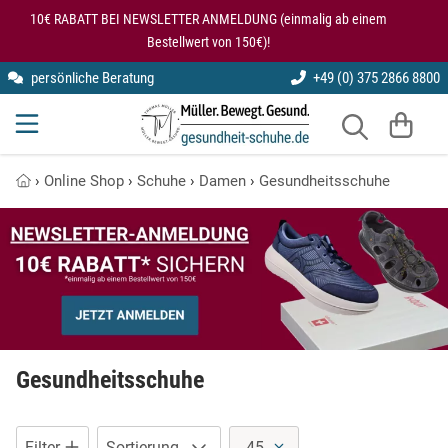
10€ RABATT BEI NEWSLETTER ANMELDUNG (einmalig ab einem
Bestellwert von 150€)!
persönliche Beratung
+49 (0) 375 2866 8800
Arbeitsschuhe
Einlegesohlen
kybun
Gesundheitsschuhe für den Rücken
Gesundheitsschuhe
Modularis
Knie entlastende Schuhe
Sitzkissen
›
Online Shop
›
Schuhe
›
Damen
›
Gesundheitsschuhe
Halbschuhe
SmartFoot
Kybun Matte im Test
Stehmatten
Hausschuhe
X10D
Kybun Schuhe bei Kniearthrose
Laufschuhe
Kybun Schuhe im Test
Lederschuhe
Schuhe bei Fersensporn
Gesundheitsschuhe
Luftkissenschuhe
Übungen auf der kybun Matte
Pantoletten
Filter
Sortierung
45