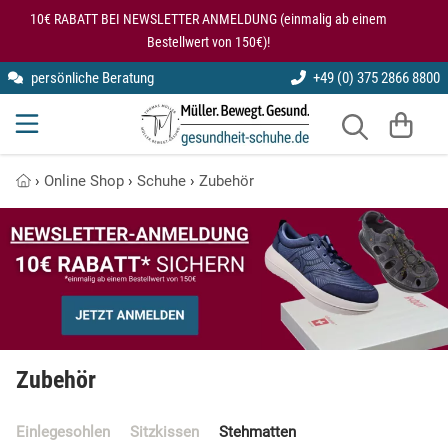
10€ RABATT BEI NEWSLETTER ANMELDUNG (einmalig ab einem
Bestellwert von 150€)!
persönliche Beratung
+49 (0) 375 2866 8800
Gesundheitsschuhe
kybun
Gesundheitsschuhe für den Rücken
Einlegesohlen
Halbschuhe
Modularis
Knie entlastende Schuhe
Sitzkissen
›
Online Shop
›
Schuhe
›
Zubehör
SmartFoot
Kybun Matte im Test
Hausschuhe
Stehmatten
X10D
Kybun Schuhe bei Kniearthrose
Laufschuhe
Kybun Schuhe im Test
Lederschuhe
Schuhe bei Fersensporn
Luftkissenschuhe
Zubehör
Übungen auf der kybun Matte
Pantoletten
Einlegesohlen
Sitzkissen
Stehmatten