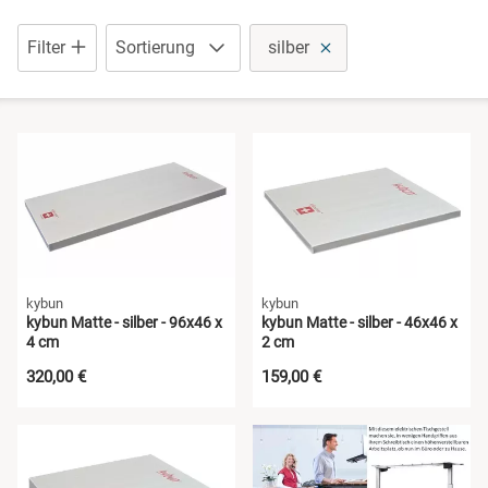
Sandalen
Filter
Sortierung
silber
Schuhe mit Klettverschluss
Sneaker
Stiefel
Wanderschuhe
kybun
kybun
kybun Matte - silber - 96x46 x
kybun Matte - silber - 46x46 x
4 cm
2 cm
320,00 €
159,00 €