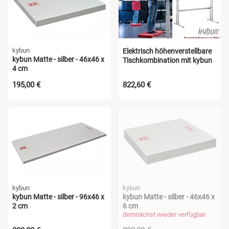
kybun
Elektrisch höhenverstellbare
kybun Matte - silber - 46x46 x
Tischkombination mit kybun
4 cm
Matte - silber
195,00 €
822,60 €
kybun
kybun
kybun Matte - silber - 96x46 x
kybun Matte - silber - 46x46 x
2 cm
6 cm
demnächst wieder verfügbar