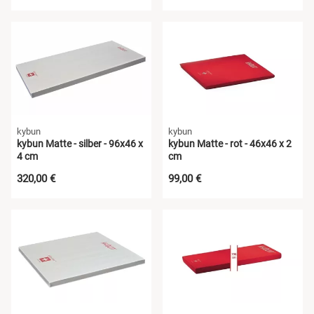
kybun
kybun
kybun Matte - silber - 96x46 x
kybun Matte - rot - 46x46 x 2
4 cm
cm
320,00 €
99,00 €