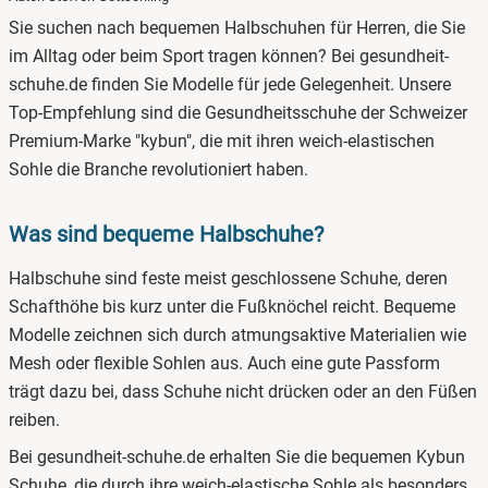
1.
Was sind bequeme Halbschuhe?
Sie suchen nach bequemen Halbschuhen für Herren, die Sie
2.
Halbschuhe für Herren online kaufen
im Alltag oder beim Sport tragen können? Bei gesundheit-
schuhe.de finden Sie Modelle für jede Gelegenheit. Unsere
3.
Halbschuhe für Sommer
Top-Empfehlung sind die Gesundheitsschuhe der Schweizer
4.
Halbschuhe für den Winter
Premium-Marke "kybun", die mit ihren weich-elastischen
Sohle die Branche revolutioniert haben.
Was sind bequeme Halbschuhe?
Halbschuhe sind feste meist geschlossene Schuhe, deren
Schafthöhe bis kurz unter die Fußknöchel reicht. Bequeme
Modelle zeichnen sich durch atmungsaktive Materialien wie
Mesh oder flexible Sohlen aus. Auch eine gute Passform
trägt dazu bei, dass Schuhe nicht drücken oder an den Füßen
reiben.
Bei gesundheit-schuhe.de erhalten Sie die bequemen Kybun
Schuhe, die durch ihre weich-elastische Sohle als besonders