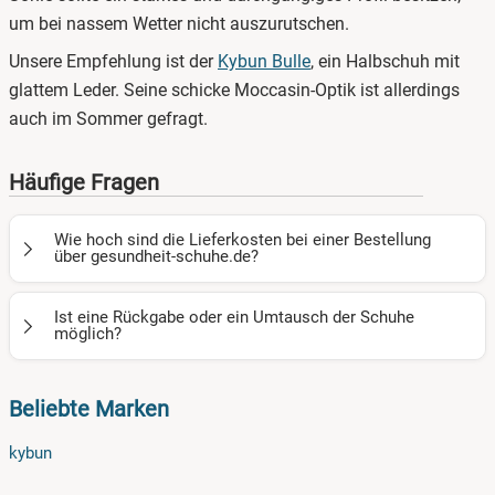
um bei nassem Wetter nicht auszurutschen.
Unsere Empfehlung ist der
Kybun Bulle
, ein Halbschuh mit
glattem Leder. Seine schicke Moccasin-Optik ist allerdings
auch im Sommer gefragt.
Häufige Fragen
Wie hoch sind die Lieferkosten bei einer Bestellung
über gesundheit-schuhe.de?
Für die Kybun Schuhe aus unserem Sortiment berechnen
Ist eine Rückgabe oder ein Umtausch der Schuhe
wir unseren Kundinnen und Kunden
keine Lieferkosten
bei
möglich?
einem Versand innerhalb Deutschlands.
Ihnen passen die Schuhe nicht oder sie gefallen Ihnen
Beliebte Marken
nicht? Bei einer Bestellung über gesundheit-schuhe.de
haben Sie ein 14-tägiges Rückgaberecht. Bitte melden Sie
kybun
sich bei einer Retour vorab bei uns, damit wir die Rückgabe