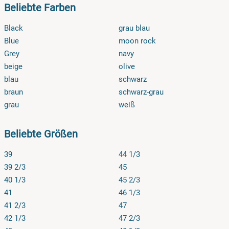
für Sie organisieren können. Gerne organisieren wir auch
Beliebte Farben
den Umtausch für Sie.
Black
grau blau
Blue
moon rock
Grey
navy
beige
olive
blau
schwarz
braun
schwarz-grau
grau
weiß
Beliebte Größen
39
44 1/3
39 2/3
45
40 1/3
45 2/3
41
46 1/3
41 2/3
47
42 1/3
47 2/3