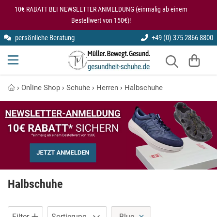
Zum Hauptinhalt springen
2 Produkte auf dieser Seite
10€ RABATT BEI NEWSLETTER ANMELDUNG (einmalig ab einem
Bestellwert von 150€)!
persönliche Beratung
+49 (0) 375 2866 8800
kybun
Gesundheitsschuhe für den Rücken
Modularis
Knie entlastende Schuhe
›
Online Shop
›
Schuhe
›
Herren
›
Halbschuhe
SmartFoot
Kybun Matte im Test
X10D
Kybun Schuhe bei Kniearthrose
Kybun Schuhe im Test
Schuhe bei Fersensporn
Halbschuhe
Übungen auf der kybun Matte
Filter
Sortierung
Blue