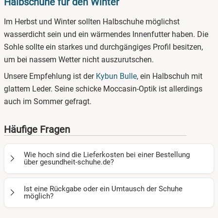
Halbschuhe für den Winter
Im Herbst und Winter sollten Halbschuhe möglichst
wasserdicht sein und ein wärmendes Innenfutter haben. Die
Sohle sollte ein starkes und durchgängiges Profil besitzen,
um bei nassem Wetter nicht auszurutschen.
Unsere Empfehlung ist der
Kybun Bulle
, ein Halbschuh mit
glattem Leder. Seine schicke Moccasin-Optik ist allerdings
auch im Sommer gefragt.
Häufige Fragen
Wie hoch sind die Lieferkosten bei einer Bestellung
über gesundheit-schuhe.de?
Für die Kybun Schuhe aus unserem Sortiment berechnen
Ist eine Rückgabe oder ein Umtausch der Schuhe
wir unseren Kundinnen und Kunden
keine Lieferkosten
bei
möglich?
einem Versand innerhalb Deutschlands.
Ihnen passen die Schuhe nicht oder sie gefallen Ihnen