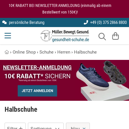
10€ RABATT BEI NEWSLETTER ANMELDUNG (einmalig ab einem
Bestellwert von 150€)!
persönliche Beratung
+49 (0) 375 2866 8800
Gesundheitsschuhe
kybun
Gesundheitsschuhe für den Rücken
Halbschuhe
Modularis
Knie entlastende Schuhe
›
Online Shop
›
Schuhe
›
Herren
›
Halbschuhe
Hausschuhe
SmartFoot
Kybun Matte im Test
X10D
Kybun Schuhe bei Kniearthrose
Laufschuhe
Kybun Schuhe im Test
Lederschuhe
Schuhe bei Fersensporn
Luftkissenschuhe
Halbschuhe
Übungen auf der kybun Matte
Pantoletten
Filter
Sortierung
blau