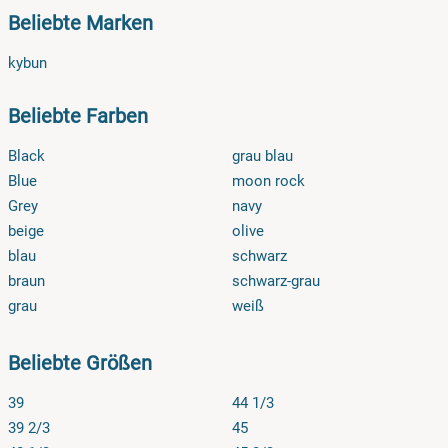
Beliebte Marken
nicht? Bei einer Bestellung über gesundheit-schuhe.de
haben Sie ein 14-tägiges Rückgaberecht. Bitte melden Sie
kybun
sich bei einer Retour vorab bei uns, damit wir die Rückgabe
für Sie organisieren können. Gerne organisieren wir auch
Beliebte Farben
den Umtausch für Sie.
Black
grau blau
Blue
moon rock
Grey
navy
beige
olive
blau
schwarz
braun
schwarz-grau
grau
weiß
Beliebte Größen
39
44 1/3
39 2/3
45