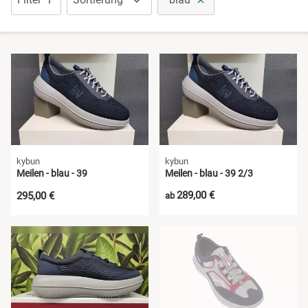
Sandalen
Schuhe mit Klettverschluss
Sneaker
Stiefel
Wanderschuhe
kybun
kybun
Meilen - blau - 39
Meilen - blau - 39 2/3
289,00 €
295,00 €
ab