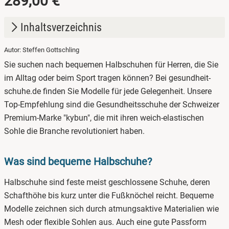
289,00 €
Inhaltsverzeichnis
Autor: Steffen Gottschling
1.
Was sind bequeme Halbschuhe?
Sie suchen nach bequemen Halbschuhen für Herren, die Sie
2.
Halbschuhe für Herren online kaufen
im Alltag oder beim Sport tragen können? Bei gesundheit-
schuhe.de finden Sie Modelle für jede Gelegenheit. Unsere
3.
Halbschuhe für Sommer
Top-Empfehlung sind die Gesundheitsschuhe der Schweizer
4.
Halbschuhe für den Winter
Premium-Marke "kybun", die mit ihren weich-elastischen
Sohle die Branche revolutioniert haben.
Was sind bequeme Halbschuhe?
Halbschuhe sind feste meist geschlossene Schuhe, deren
Schafthöhe bis kurz unter die Fußknöchel reicht. Bequeme
Modelle zeichnen sich durch atmungsaktive Materialien wie
Mesh oder flexible Sohlen aus. Auch eine gute Passform