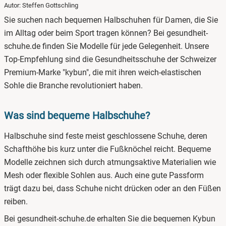
Autor: Steffen Gottschling
1.
Was sind bequeme Halbschuhe?
Sie suchen nach bequemen Halbschuhen für Damen, die Sie
2.
Halbschuhe für Damen online kaufen
im Alltag oder beim Sport tragen können? Bei gesundheit-
schuhe.de finden Sie Modelle für jede Gelegenheit. Unsere
3.
Halbschuhe für Sommer
Top-Empfehlung sind die Gesundheitsschuhe der Schweizer
4.
Halbschuhe für den Winter
Premium-Marke "kybun", die mit ihren weich-elastischen
Sohle die Branche revolutioniert haben.
Was sind bequeme Halbschuhe?
Halbschuhe sind feste meist geschlossene Schuhe, deren
Schafthöhe bis kurz unter die Fußknöchel reicht. Bequeme
Modelle zeichnen sich durch atmungsaktive Materialien wie
Mesh oder flexible Sohlen aus. Auch eine gute Passform
trägt dazu bei, dass Schuhe nicht drücken oder an den Füßen
reiben.
Bei gesundheit-schuhe.de erhalten Sie die bequemen Kybun