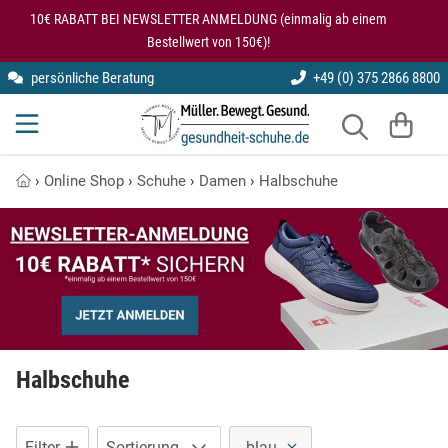
10€ RABATT BEI NEWSLETTER ANMELDUNG (einmalig ab einem
Bestellwert von 150€)!
persönliche Beratung
+49 (0) 375 2866 8800
kybun
Gesundheitsschuhe für den Rücken
Arbeitsschuhe
Modularis
Knie entlastende Schuhe
Gesundheitsschuhe
›
Online Shop
›
Schuhe
›
Damen
›
Halbschuhe
SmartFoot
Kybun Matte im Test
Halbschuhe
X10D
Kybun Schuhe bei Kniearthrose
Hausschuhe
Kybun Schuhe im Test
Laufschuhe
Schuhe bei Fersensporn
Lederschuhe
Halbschuhe
Übungen auf der kybun Matte
Luftkissenschuhe
Filter
Sortierung
blau