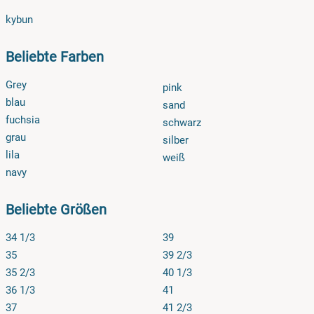
haben Sie ein 14-tägiges Rückgaberecht. Bitte melden Sie
kybun
sich bei einer Retour vorab bei uns, damit wir die Rückgabe
für Sie organisieren können. Auch den Umtausch
Beliebte Farben
organisieren wir gerne für Sie.
Grey
pink
blau
sand
fuchsia
schwarz
grau
silber
lila
weiß
navy
Beliebte Größen
34 1/3
39
35
39 2/3
35 2/3
40 1/3
36 1/3
41
37
41 2/3