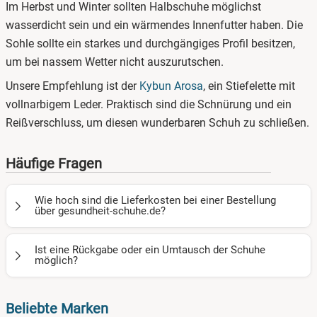
Im Herbst und Winter sollten Halbschuhe möglichst
wasserdicht sein und ein wärmendes Innenfutter haben. Die
Sohle sollte ein starkes und durchgängiges Profil besitzen,
um bei nassem Wetter nicht auszurutschen.
Unsere Empfehlung ist der
Kybun Arosa
, ein Stiefelette mit
vollnarbigem Leder. Praktisch sind die Schnürung und ein
Reißverschluss, um diesen wunderbaren Schuh zu schließen.
Häufige Fragen
Wie hoch sind die Lieferkosten bei einer Bestellung
über gesundheit-schuhe.de?
Für die Kybun Schuhe aus unserem Sortiment berechnen
Ist eine Rückgabe oder ein Umtausch der Schuhe
wir unseren Kundinnen und Kunden
keine Lieferkosten
bei
möglich?
einem Versand innerhalb Deutschlands.
Ihnen passen die Schuhe nicht oder sie gefallen Ihnen
Beliebte Marken
nicht? Bei einer Bestellung über gesundheit-schuhe.de