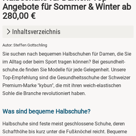
Angebote für Sommer & Winter ab
280,00 €
Inhaltsverzeichnis
Autor: Steffen Gottschling
1.
Was sind bequeme Halbschuhe?
Sie suchen nach bequemen Halbschuhen für Damen, die Sie
2.
Halbschuhe für Damen online kaufen
im Alltag oder beim Sport tragen können? Bei gesundheit-
schuhe.de finden Sie Modelle für jede Gelegenheit. Unsere
3.
Halbschuhe für Sommer
Top-Empfehlung sind die Gesundheitsschuhe der Schweizer
4.
Halbschuhe für den Winter
Premium-Marke "kybun", die mit ihren weich-elastischen
Sohle die Branche revolutioniert haben.
Was sind bequeme Halbschuhe?
Halbschuhe sind feste meist geschlossene Schuhe, deren
Schafthöhe bis kurz unter die Fußknöchel reicht. Bequeme