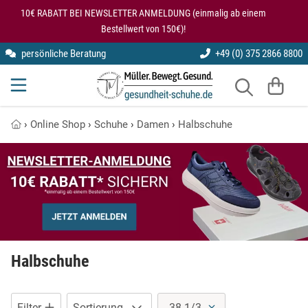
Zum Hauptinhalt springen
6 Produkte auf dieser Seite
10€ RABATT BEI NEWSLETTER ANMELDUNG (einmalig ab einem
Bestellwert von 150€)!
persönliche Beratung
+49 (0) 375 2866 8800
kybun
Gesundheitsschuhe für den Rücken
Modularis
Knie entlastende Schuhe
›
Online Shop
›
Schuhe
›
Damen
›
Halbschuhe
SmartFoot
Kybun Matte im Test
X10D
Kybun Schuhe bei Kniearthrose
Kybun Schuhe im Test
Schuhe bei Fersensporn
Halbschuhe
Übungen auf der kybun Matte
Filter
Sortierung
38 1/3