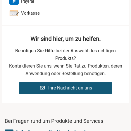
PayPal
295,00 €
grau
41 2/3
Vorkasse
295,00 €
grau
42 1/3
295,00 €
grau
43
Wir sind hier, um zu helfen.
295,00 €
grau
43 2/3
Benötigen Sie Hilfe bei der Auswahl des richtigen
295,00 €
grau
44 1/3
Produkts?
Kontaktieren Sie uns, wenn Sie Rat zu Produkten, deren
295,00 €
grau
45
Anwendung oder Bestellung benötigen.
280,00 €
grau
45 2/3
UVP
295,00 €
Ihre Nachricht an uns
295,00 €
grau
46 1/3
295,00 €
grau
47
Bei Fragen rund um Produkte und Services
295,00 €
grau
47 2/3