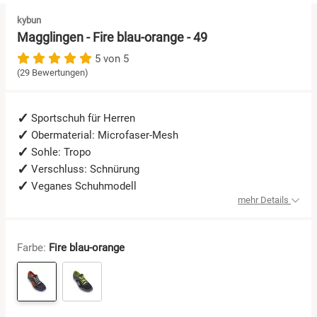
kybun
Schuhe mit Klettverschluss
Magglingen - Fire blau-orange - 49
5 von 5
Sneaker
(29 Bewertungen)
Stiefel
Sportschuh für Herren
Obermaterial: Microfaser-Mesh
Wanderschuhe
Sohle: Tropo
Verschluss: Schnürung
Veganes Schuhmodell
mehr Details
Farbe:
Fire blau-orange