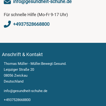
info@gesundheit-schuhe.de
295,00 €
grau
48 1/3
Für schnelle Hilfe (Mo-Fr 9-17 Uhr)
295,00 €
grau
49
+4937528668800
Anschrift & Kontakt
Thomas Müller - Müller.Bewegt.Gesund.
Leipziger Straße 20
08056 Zwickau
Deutschland
info@gesundheit-schuhe.de
+4937528668800