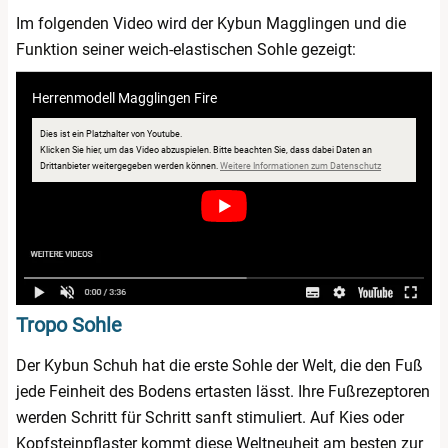
Im folgenden Video wird der Kybun Magglingen und die
Funktion seiner weich-elastischen Sohle gezeigt:
Herrenmodell Magglingen Fire
Dies ist ein Platzhalter von Youtube.
Klicken Sie hier, um das Video abzuspielen.
Bitte beachten Sie, dass dabei Daten an
öffnet in neuem 
Drittanbieter weitergegeben werden können.
Weitere Informationen zum Datenschutz
Tropo Sohle
Der Kybun Schuh hat die erste Sohle der Welt, die den Fuß
jede Feinheit des Bodens ertasten lässt. Ihre Fußrezeptoren
werden Schritt für Schritt sanft stimuliert. Auf Kies oder
Kopfsteinpflaster kommt diese Weltneuheit am besten zur