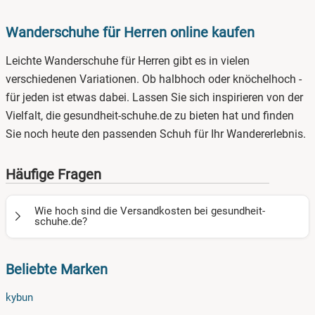
Wanderschuhe für Herren online kaufen
Leichte Wanderschuhe für Herren gibt es in vielen
verschiedenen Variationen. Ob halbhoch oder knöchelhoch -
für jeden ist etwas dabei. Lassen Sie sich inspirieren von der
Vielfalt, die gesundheit-schuhe.de zu bieten hat und finden
Sie noch heute den passenden Schuh für Ihr Wandererlebnis.
Häufige Fragen
Wie hoch sind die Versandkosten bei gesundheit-
schuhe.de?
Für alle Kybun Schuhe in unserem Onlineshop fallen keine
Beliebte Marken
Versandkosten bei einer Lieferung innerhalb Deutschlands
an. Beim Versand ins EU-Ausland hängen die Kosten vom
kybun
jeweiligen Paket-Porto des Landes ab.