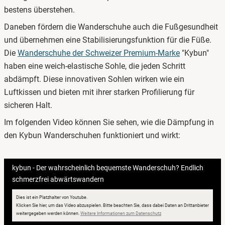
bestens überstehen.
Daneben fördern die Wanderschuhe auch die Fußgesundheit
und übernehmen eine Stabilisierungsfunktion für die Füße.
Die
Wanderschuhe der Schweizer Premium-Marke
"Kybun"
haben eine weich-elastische Sohle, die jeden Schritt
abdämpft. Diese innovativen Sohlen wirken wie ein
Luftkissen und bieten mit ihrer starken Profilierung für
sicheren Halt.
Im folgenden Video können Sie sehen, wie die Dämpfung in
den Kybun Wanderschuhen funktioniert und wirkt:
kybun - Der wahrscheinlich bequemste Wanderschuh? Endlich
schmerzfrei abwärtswandern
Dies ist ein Platzhalter von Youtube.
Klicken Sie hier, um das Video abzuspielen.
Bitte beachten Sie, dass dabei Daten an Drittanbieter
öffnet in neuem Fenster
weitergegeben werden können.
Weitere Informationen zum Datenschutz