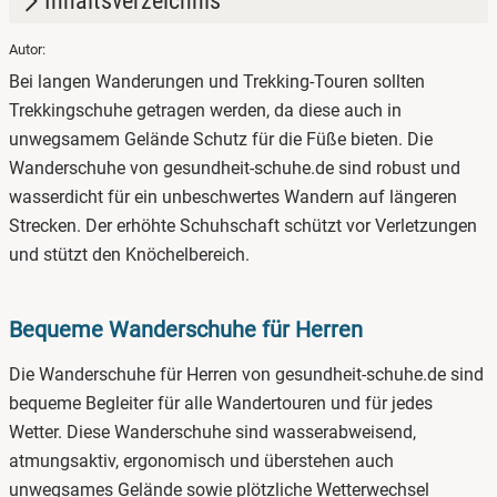
Inhaltsverzeichnis
Autor:
1.
Bequeme Wanderschuhe für Herren
Bei langen Wanderungen und Trekking-Touren sollten
2.
Welche Schuhe sind am besten zum Wandern? –
Trekkingschuhe getragen werden, da diese auch in
Trekkingschuhe, Walkingschuhe & Co.
unwegsamem Gelände Schutz für die Füße bieten. Die
Wanderschuhe von gesundheit-schuhe.de sind robust und
3.
Gesunde Wanderschuhe für Herren bei Hallux Valgus
wasserdicht für ein unbeschwertes Wandern auf längeren
4.
Wanderschuhe für Herren online kaufen
Strecken. Der erhöhte Schuhschaft schützt vor Verletzungen
und stützt den Knöchelbereich.
Bequeme Wanderschuhe für Herren
Die Wanderschuhe für Herren von gesundheit-schuhe.de sind
bequeme Begleiter für alle Wandertouren und für jedes
Wetter. Diese Wanderschuhe sind wasserabweisend,
atmungsaktiv, ergonomisch und überstehen auch
unwegsames Gelände sowie plötzliche Wetterwechsel