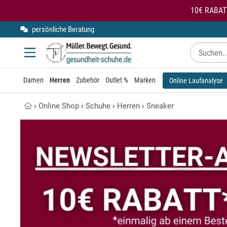
10€ RABAT
persönliche Beratung
kybun
Gesundheitsschuhe für den Rücken
Modularis
Knie entlastende Schuhe
Damen
Herren
Zubehör
Outlet %
Marken
Online Laufanalyse
SmartFoot
Kybun Matte im Test
›
Online Shop
›
Schuhe
›
Herren
›
Sneaker
X10D
Kybun Schuhe bei Kniearthrose
Kybun Schuhe im Test
Schuhe bei Fersensporn
Übungen auf der kybun Matte