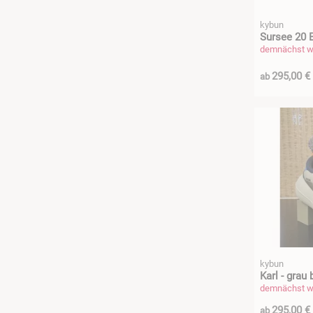
kybun
Sursee 20 B
demnächst wi
295,00 €
ab
kybun
Karl - grau 
demnächst wi
295,00 €
ab