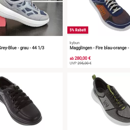
5% Rabatt
kybun
rey-Blue - grau - 44 1/3
Magglingen - Fire blau-orange -
280,00 €
ab
UVP
295,00 €