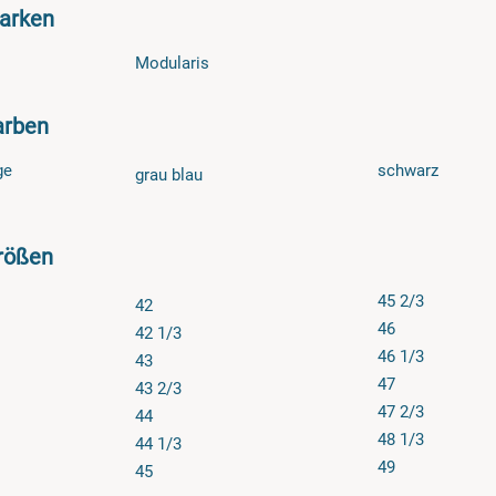
Marken
chuhe.de haben Sie ein 14-tägiges Rückgaberecht. Bitte melden 
 vorab bei uns, damit wir die Rückgabe für Sie organisieren kön
Modularis
 organisieren wir gerne für Sie.
arben
ge
schwarz
grau blau
rößen
45 2/3
42
46
42 1/3
46 1/3
43
47
43 2/3
47 2/3
44
48 1/3
44 1/3
49
45