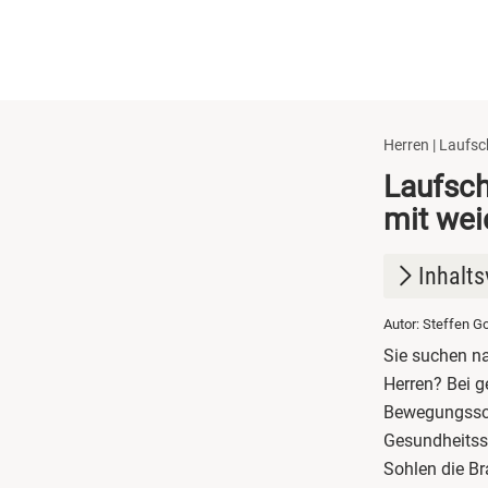
Herren | Laufsc
Laufsch
mit wei
Inhalts
Autor: Steffen G
1.
Sport
Sie suchen n
2.
Sport
Herren? Bei g
Bewegungssch
3.
Vortei
Gesundheitss
Sohlen die Br