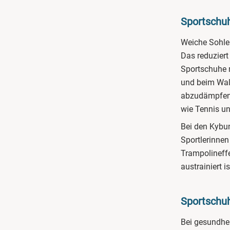
Sportschuh
Weiche Sohle
Das reduziert
Sportschuhe 
und beim Walk
abzudämpfen.
wie Tennis u
Bei den Kybu
Sportlerinnen
Trampolineffe
austrainiert is
Sportschuh
Bei gesundhei