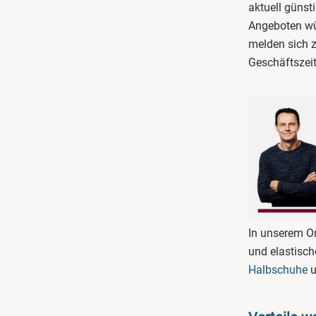
aktuell günst
Angeboten wü
melden sich z
Geschäftszei
In unserem On
und elastisc
Halbschuhe
u