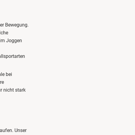
der Bewegung.
lche
eim Joggen
llsportarten
le bei
re
r nicht stark
aufen. Unser