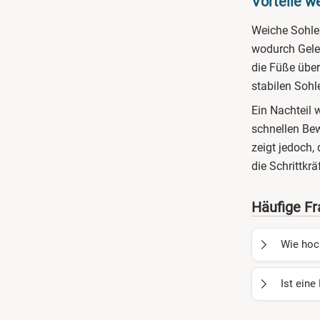
Vorteile w
Weiche Sohlen
wodurch Gele
die Füße über
stabilen Sohl
Ein Nachteil w
schnellen Be
zeigt jedoch,
die Schrittkr
Häufige F
Wie hoch
Für die Kyb
Ist ein
Kunden
kein
Ihnen passen