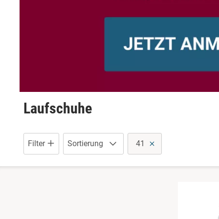
Schuhe mit Klettverschluss
Sneaker
Stiefel
Wanderschuhe
Laufschuhe
Filter
Sortierung
41