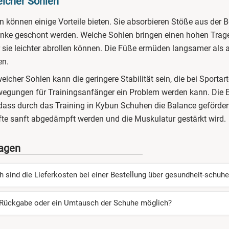
eicher Sohlen
 können einige Vorteile bieten. Sie absorbieren Stöße aus der
nke geschont werden. Weiche Sohlen bringen einen hohen Trage
 sie leichter abrollen können. Die Füße ermüden langsamer als 
en.
eicher Sohlen kann die geringere Stabilität sein, die bei Sportar
wegungen für Trainingsanfänger ein Problem werden kann. Die 
 dass durch das Training in Kybun Schuhen die Balance gefördert
äfte sanft abgedämpft werden und die Muskulatur gestärkt wird.
ragen
 sind die Lieferkosten bei einer Bestellung über gesundheit-schuhe
un Schuhe aus unserem Sortiment berechnen wir unseren Kundi
e Rückgabe oder ein Umtausch der Schuhe möglich?
e Lieferkosten
bei einem Versand innerhalb Deutschlands.
 die Schuhe nicht oder sie gefallen Ihnen nicht? Bei einer Beste