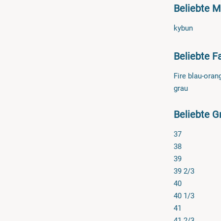
Beliebte 
gesundheit-s
einer Retour
kybun
den Umtausch
Beliebte F
Fire blau-oran
grau
Beliebte G
37
38
39
39 2/3
40
40 1/3
41
41 2/3