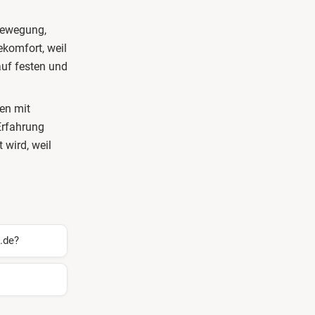
 Bewegung,
komfort, weil
auf festen und
ten mit
Erfahrung
 wird, weil
.de?
nnen und
llung über