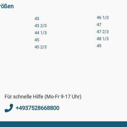
rößen
46 1/3
43
47
43 2/3
47 2/3
44 1/3
48 1/3
45
49
45 2/3
Für schnelle Hilfe (Mo-Fr 9-17 Uhr)
+4937528668800