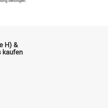
lung benötigen.
e H) &
 kaufen