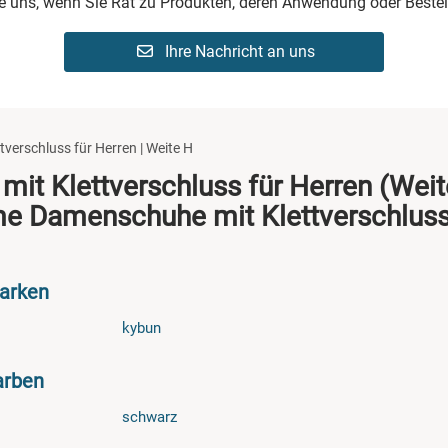
ie uns, wenn Sie Rat zu Produkten, deren Anwendung oder Bestel
Ihre Nachricht an uns
tverschluss für Herren | Weite H
mit Klettverschluss für Herren (Weit
e Damenschuhe mit Klettverschluss
Marken
kybun
arben
schwarz