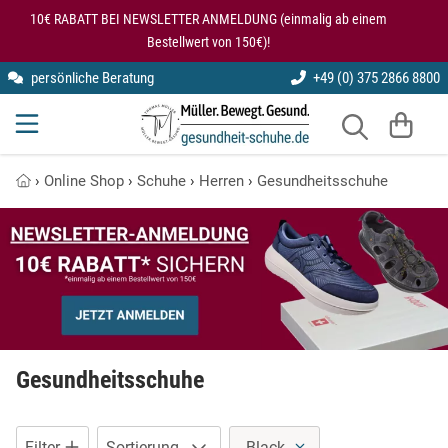
Zum Hauptinhalt springen
2 Produkte auf dieser Seite
10€ RABATT BEI NEWSLETTER ANMELDUNG (einmalig ab einem
Bestellwert von 150€)!
persönliche Beratung
+49 (0) 375 2866 8800
kybun
Gesundheitsschuhe für den Rücken
Modularis
Knie entlastende Schuhe
›
Online Shop
›
Schuhe
›
Herren
›
Gesundheitsschuhe
SmartFoot
Kybun Matte im Test
X10D
Kybun Schuhe bei Kniearthrose
Kybun Schuhe im Test
Schuhe bei Fersensporn
Gesundheitsschuhe
Übungen auf der kybun Matte
Filter
Sortierung
Black