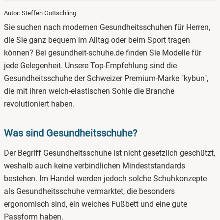
Autor: Steffen Gottschling
1.
Was sind Gesundheitsschuhe?
Sie suchen nach modernen Gesundheitsschuhen für Herren,
2.
Gesundheitsschuhe für Herren kaufen
die Sie ganz bequem im Alltag oder beim Sport tragen
können? Bei gesundheit-schuhe.de finden Sie Modelle für
3.
Gesundheitsschuhe im Angebot
jede Gelegenheit. Unsere Top-Empfehlung sind die
Gesundheitsschuhe der Schweizer Premium-Marke "kybun",
die mit ihren weich-elastischen Sohle die Branche
revolutioniert haben.
Was sind Gesundheitsschuhe?
Der Begriff Gesundheitsschuhe ist nicht gesetzlich geschützt,
weshalb auch keine verbindlichen Mindeststandards
bestehen. Im Handel werden jedoch solche Schuhkonzepte
als Gesundheitsschuhe vermarktet, die besonders
ergonomisch sind, ein weiches Fußbett und eine gute
Passform haben.