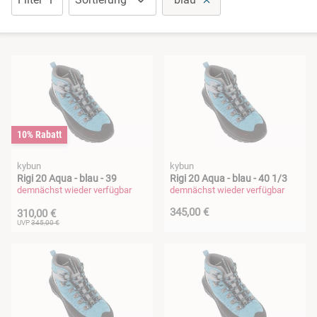
Pantoletten
Sandalen
Schuhe mit Klettverschluss
Sneaker
10% Rabatt
kybun
kybun
Wanderschuhe
Rigi 20 Aqua - blau - 39
Rigi 20 Aqua - blau - 40 1/3
demnächst wieder verfügbar
demnächst wieder verfügbar
345,00 €
310,00 €
UVP
345,00 €