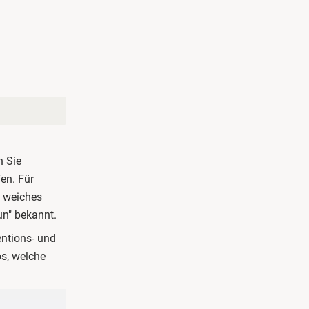
n Sie
en. Für
n weiches
un" bekannt.
entions- und
s, welche