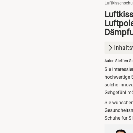
Luftkissenschu
Luftkis
Luftpol
Dämpfu
Inhalts
Autor: Steffen G
1.
Luftk
Sie interessi
2.
Gesun
hochwertige S
solche innov
3.
Luftk
Gehgefühl mö
4.
Luftk
Sie wünschen 
Gesundheitsm
Schuhe für S