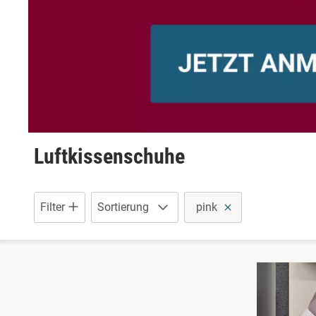
Pantoletten
Sandalen
Schuhe mit Klettverschluss
Sneaker
Luftkissenschuhe
Wanderschuhe
Filter
Sortierung
pink