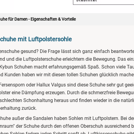
uhe für Damen - Eigenschaften & Vorteile
huhe mit Luftpolstersohle
senschuhe gesund? Die Frage lässt sich ganz einfach beantwor
nd und die Luftpolsterschuhe erleichtern die Bewegung. Das ein
 Kybun Schuhen macht erfahrungsgemäß Spaß. Schon viele Ta
d Kunden haben wir mit diesen tollen Schuhen glücklich mache
 Fersensporn oder Hallux Valgus sind diese Schuhe sehr gut geeig
polster eine Dämpfung erzeugen. Durch die schmerzfreie Bewe
 schlechten Schonhaltung heraus und finden wieder in die natürl
erhaltung zurück.
chuhe außer die Sandalen haben Sohlen mit Luftpolstern. Bei d
enraum" der Schuhe durch den offenen Oberschuh ausreichend bel
chen Sohlen federn jeden Schritt sanft ab. Luftkissenschuhe gibt