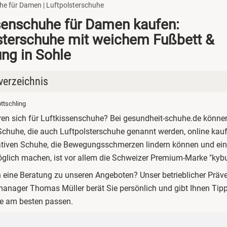
he für Damen | Luftpolsterschuhe
senschuhe für Damen kaufen:
sterschuhe mit weichem Fußbett &
ng in Sohle
verzeichnis
ottschling
issenschuhe für Damen
eren sich für Luftkissenschuhe? Bei gesundheit-schuhe.de könne
de Schuhe mit Luftpolstersohle
chuhe, die auch Luftpolsterschuhe genannt werden, online kauf
ativen Schuhe, die Bewegungsschmerzen lindern können und ei
issenschuhe im Angebot
glich machen, ist vor allem die Schweizer Premium-Marke "kyb
issenschuhe online kaufen bei gesundheit-schuhe.de
eine Beratung zu unseren Angeboten? Unser betrieblicher Präv
anager Thomas Müller berät Sie persönlich und gibt Ihnen Tipp
ie am besten passen.