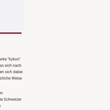
arke "kybun"
as sich nach
den sich dabei
ürliche Weise
en
ie Schweizer
n