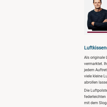
Luftkisse
Als original
vermarktet. I
jedem Auftret
viele kleine 
abrollen lass
Die Luftpolst
federleichte
mit dem Sloga