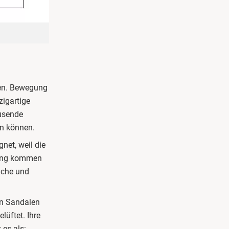
ten. Bewegung
zigartige
usende
n können.
net, weil die
gung kommen
iche und
en Sandalen
üftet. Ihre
 es als: