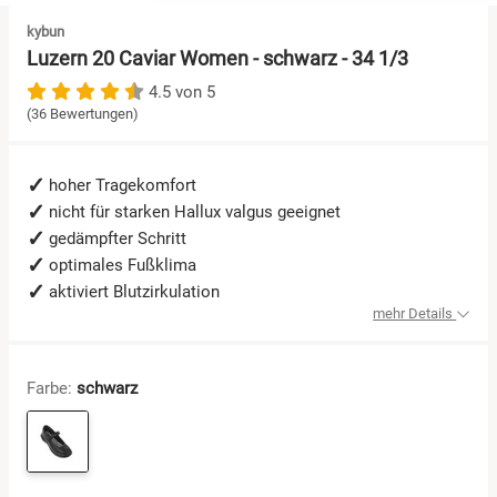
kybun
Sandalen
Luzern 20 Caviar Women - schwarz - 34 1/3
4.5 von 5
Schuhe mit Klettverschluss
(36 Bewertungen)
Sneaker
hoher Tragekomfort
nicht für starken Hallux valgus geeignet
Wanderschuhe
gedämpfter Schritt
optimales Fußklima
aktiviert Blutzirkulation
mehr Details
Farbe:
schwarz