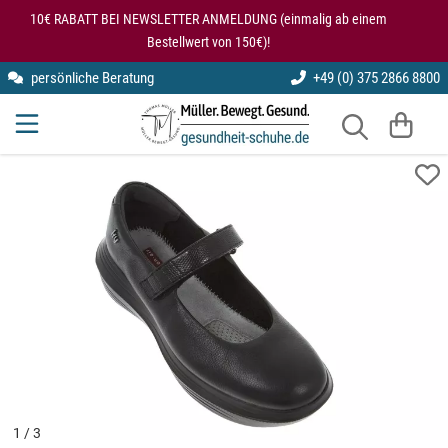
Zum Hauptinhalt springen
10€ RABATT BEI NEWSLETTER ANMELDUNG (einmalig ab einem
Bestellwert von 150€)!
persönliche Beratung
+49 (0) 375 2866 8800
Arbeitsschuhe
Einlegesohlen
kybun
Gesundheitsschuhe für den Rücken
Gesundheitsschuhe
Sitzkissen
Modularis
Knie entlastende Schuhe
Halbschuhe
Stehmatten
SmartFoot
Kybun Matte im Test
Hausschuhe
X10D
Kybun Schuhe bei Kniearthrose
Laufschuhe
Kybun Schuhe im Test
Lederschuhe
Schuhe bei Fersensporn
Luftkissenschuhe
Übungen auf der kybun Matte
1
/
3
Pantoletten