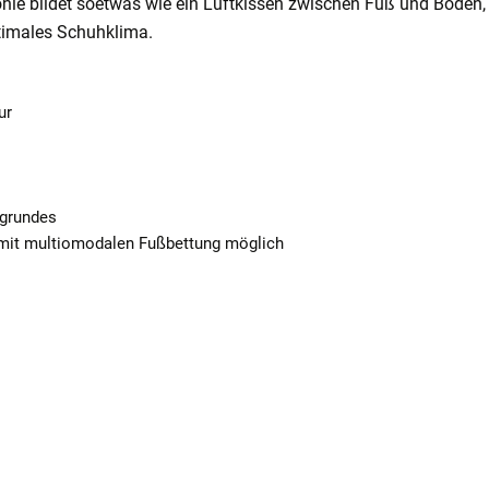
le bildet soetwas wie ein Luftkissen zwischen Fuß und Boden, 
timales Schuhklima.
ur
rgrundes
 mit multiomodalen Fußbettung möglich