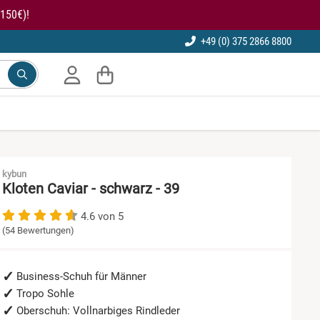
150€)!
+49 (0) 375 2866 8800
kybun
Kloten Caviar - schwarz - 39
4.6 von 5
(54 Bewertungen)
Business-Schuh für Männer
Tropo Sohle
Oberschuh: Vollnarbiges Rindleder