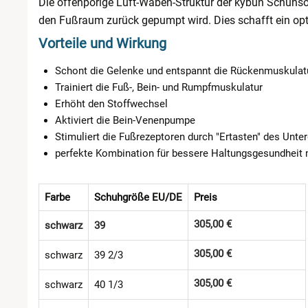
Die offenporige Luft-Waben-Struktur der kybun Schuhsoh
den Fußraum zurück gepumpt wird. Dies schafft ein op
Vorteile und Wirkung
Schont die Gelenke und entspannt die Rückenmuskulat
Trainiert die Fuß-, Bein- und Rumpfmuskulatur
Erhöht den Stoffwechsel
Aktiviert die Bein-Venenpumpe
Stimuliert die Fußrezeptoren durch "Ertasten" des Unte
perfekte Kombination für bessere Haltungsgesundheit
Farbe
Schuhgröße EU/DE
Preis
305,00 €
schwarz
39
305,00 €
schwarz
39 2/3
305,00 €
schwarz
40 1/3