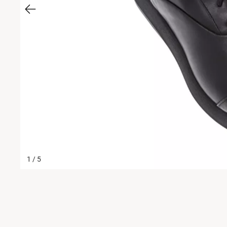
Schuhe mit Klettverschluss
Sneaker
Stiefel
Wanderschuhe
1
/
5